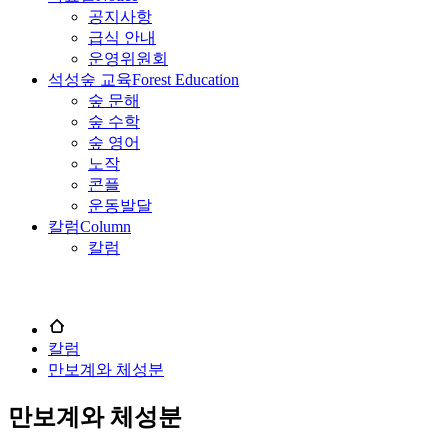
공지사항
급식 안내
운영위원회
석성숲 교육
Forest Education
숲 문해
숲 수학
숲 영어
노작
콘플
운동발달
칼럼
Column
칼럼
칼럼
만보계와 체성분
만보계와 체성분