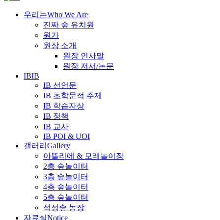
우리는
Who We Are
진짜 숲 유치원
원가
원장 소개
원장 인사말
원장 저서/논문
IB
IB
IB 선언문
IB 초학문적 주제
IB 학습자상
IB 정책
IB 교사
IB POI & UOI
갤러리
Gallery
아뜰리에 & 모래놀이장
2층 숲놀이터
3층 숲놀이터
4층 숲놀이터
5층 숲놀이터
석성숲 농장
자료실
Notice