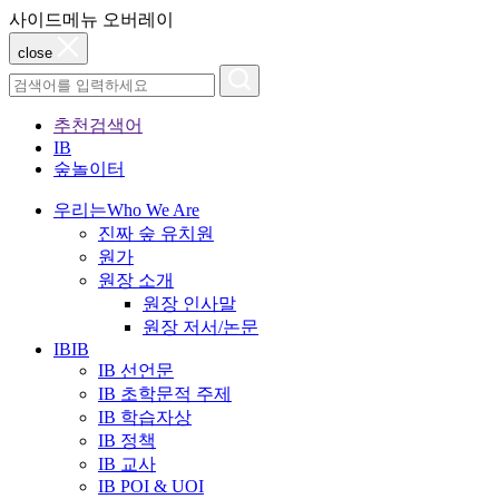
사이드메뉴 오버레이
close
추천검색어
IB
숲놀이터
우리는
Who We Are
진짜 숲 유치원
원가
원장 소개
원장 인사말
원장 저서/논문
IB
IB
IB 선언문
IB 초학문적 주제
IB 학습자상
IB 정책
IB 교사
IB POI & UOI