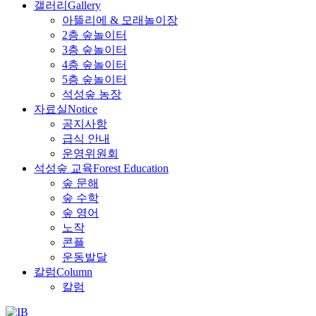
갤러리
Gallery
아뜰리에 & 모래놀이장
2층 숲놀이터
3층 숲놀이터
4층 숲놀이터
5층 숲놀이터
석성숲 농장
자료실
Notice
공지사항
급식 안내
운영위원회
석성숲 교육
Forest Education
숲 문해
숲 수학
숲 영어
노작
콘플
운동발달
칼럼
Column
칼럼