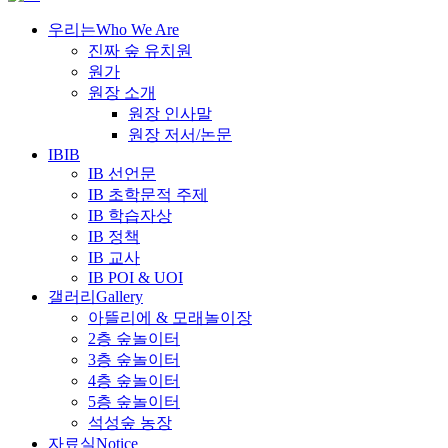
우리는
Who We Are
진짜 숲 유치원
원가
원장 소개
원장 인사말
원장 저서/논문
IB
IB
IB 선언문
IB 초학문적 주제
IB 학습자상
IB 정책
IB 교사
IB POI & UOI
갤러리
Gallery
아뜰리에 & 모래놀이장
2층 숲놀이터
3층 숲놀이터
4층 숲놀이터
5층 숲놀이터
석성숲 농장
자료실
Notice