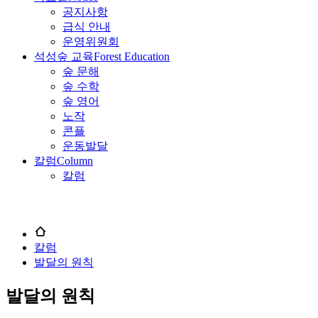
공지사항
급식 안내
운영위원회
석성숲 교육
Forest Education
숲 문해
숲 수학
숲 영어
노작
콘플
운동발달
칼럼
Column
칼럼
칼럼
발달의 원칙
발달의 원칙