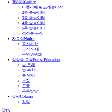
갤러리
Gallery
아뜰리에 & 모래놀이장
2층 숲놀이터
3층 숲놀이터
4층 숲놀이터
5층 숲놀이터
석성숲 농장
자료실
Notice
공지사항
급식 안내
운영위원회
석성숲 교육
Forest Education
숲 문해
숲 수학
숲 영어
노작
콘플
운동발달
칼럼
Column
칼럼