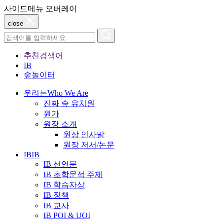
사이드메뉴 오버레이
close
추천검색어
IB
숲놀이터
우리는
Who We Are
진짜 숲 유치원
원가
원장 소개
원장 인사말
원장 저서/논문
IB
IB
IB 선언문
IB 초학문적 주제
IB 학습자상
IB 정책
IB 교사
IB POI & UOI