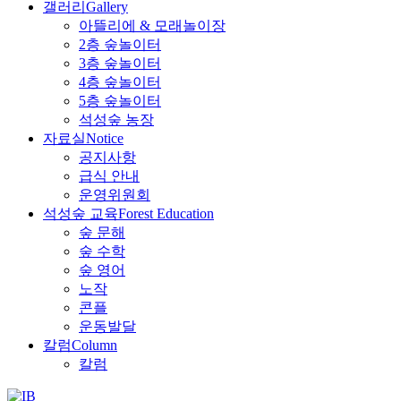
갤러리
Gallery
아뜰리에 & 모래놀이장
2층 숲놀이터
3층 숲놀이터
4층 숲놀이터
5층 숲놀이터
석성숲 농장
자료실
Notice
공지사항
급식 안내
운영위원회
석성숲 교육
Forest Education
숲 문해
숲 수학
숲 영어
노작
콘플
운동발달
칼럼
Column
칼럼