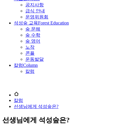
공지사항
급식 안내
운영위원회
석성숲 교육
Forest Education
숲 문해
숲 수학
숲 영어
노작
콘플
운동발달
칼럼
Column
칼럼
칼럼
선생님에게 석성숲은?
선생님에게 석성숲은?