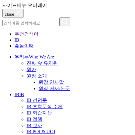
사이드메뉴 오버레이
close
추천검색어
IB
숲놀이터
우리는
Who We Are
진짜 숲 유치원
원가
원장 소개
원장 인사말
원장 저서/논문
IB
IB
IB 선언문
IB 초학문적 주제
IB 학습자상
IB 정책
IB 교사
IB POI & UOI