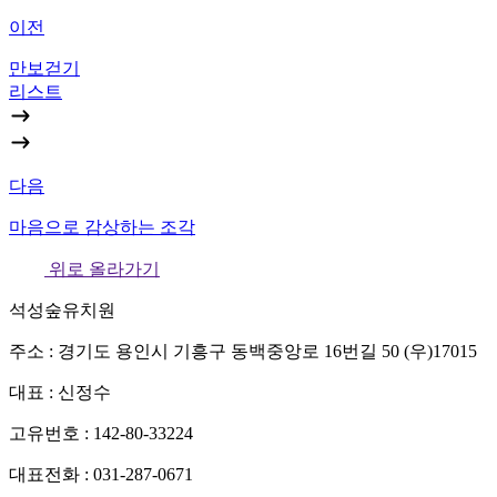
이전
만보걷기
리스트
다음
마음으로 감상하는 조각
위로 올라가기
석성숲유치원
주소 : 경기도 용인시 기흥구 동백중앙로 16번길 50 (우)17015
대표 : 신정수
고유번호 : 142-80-33224
대표전화 : 031-287-0671