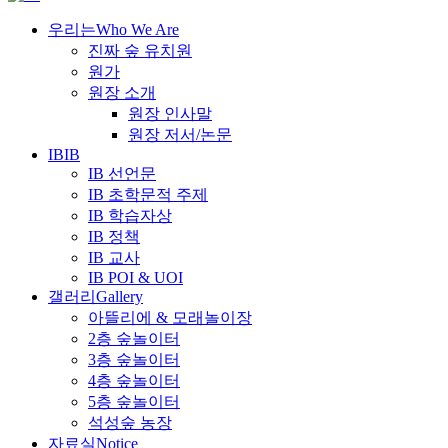
우리는
Who We Are
진짜 숲 유치원
원가
원장 소개
원장 인사말
원장 저서/논문
IB
IB
IB 선언문
IB 초학문적 주제
IB 학습자상
IB 정책
IB 교사
IB POI & UOI
갤러리
Gallery
아뜰리에 & 모래놀이장
2층 숲놀이터
3층 숲놀이터
4층 숲놀이터
5층 숲놀이터
석성숲 농장
자료실
Notice