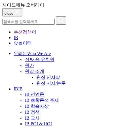
사이드메뉴 오버레이
close
추천검색어
IB
숲놀이터
우리는
Who We Are
진짜 숲 유치원
원가
원장 소개
원장 인사말
원장 저서/논문
IB
IB
IB 선언문
IB 초학문적 주제
IB 학습자상
IB 정책
IB 교사
IB POI & UOI