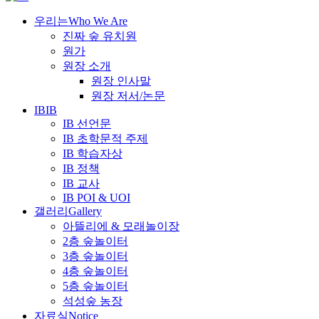
우리는
Who We Are
진짜 숲 유치원
원가
원장 소개
원장 인사말
원장 저서/논문
IB
IB
IB 선언문
IB 초학문적 주제
IB 학습자상
IB 정책
IB 교사
IB POI & UOI
갤러리
Gallery
아뜰리에 & 모래놀이장
2층 숲놀이터
3층 숲놀이터
4층 숲놀이터
5층 숲놀이터
석성숲 농장
자료실
Notice