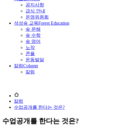
공지사항
급식 안내
운영위원회
석성숲 교육
Forest Education
숲 문해
숲 수학
숲 영어
노작
콘플
운동발달
칼럼
Column
칼럼
칼럼
수업공개를 한다는 것은?
수업공개를 한다는 것은?