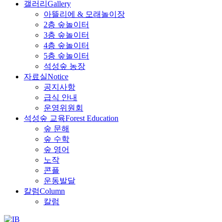
갤러리
Gallery
아뜰리에 & 모래놀이장
2층 숲놀이터
3층 숲놀이터
4층 숲놀이터
5층 숲놀이터
석성숲 농장
자료실
Notice
공지사항
급식 안내
운영위원회
석성숲 교육
Forest Education
숲 문해
숲 수학
숲 영어
노작
콘플
운동발달
칼럼
Column
칼럼