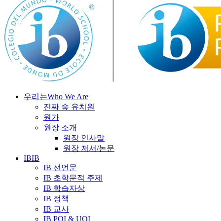
우리는
Who We Are
진짜 숲 유치원
원가
원장 소개
원장 인사말
원장 저서/논문
IB
IB
IB 선언문
IB 초학문적 주제
IB 학습자상
IB 정책
IB 교사
IB POI & UOI