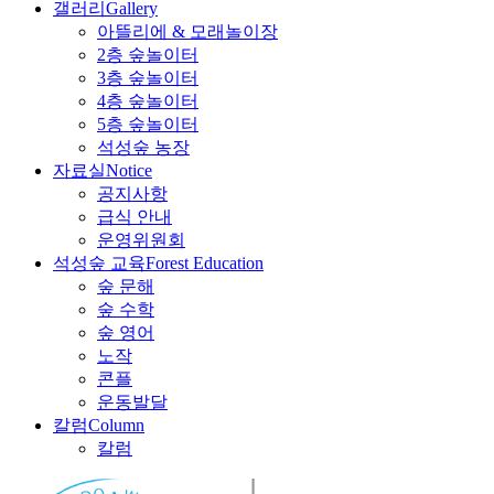
갤러리
Gallery
아뜰리에 & 모래놀이장
2층 숲놀이터
3층 숲놀이터
4층 숲놀이터
5층 숲놀이터
석성숲 농장
자료실
Notice
공지사항
급식 안내
운영위원회
석성숲 교육
Forest Education
숲 문해
숲 수학
숲 영어
노작
콘플
운동발달
칼럼
Column
칼럼