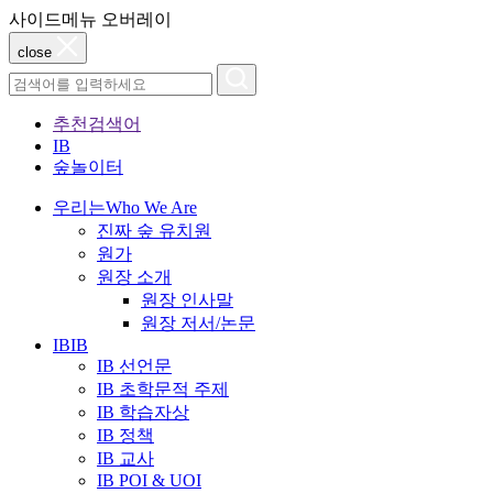
사이드메뉴 오버레이
close
추천검색어
IB
숲놀이터
우리는
Who We Are
진짜 숲 유치원
원가
원장 소개
원장 인사말
원장 저서/논문
IB
IB
IB 선언문
IB 초학문적 주제
IB 학습자상
IB 정책
IB 교사
IB POI & UOI