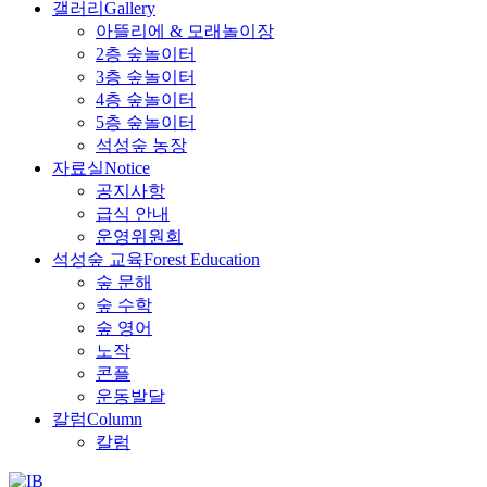
갤러리
Gallery
아뜰리에 & 모래놀이장
2층 숲놀이터
3층 숲놀이터
4층 숲놀이터
5층 숲놀이터
석성숲 농장
자료실
Notice
공지사항
급식 안내
운영위원회
석성숲 교육
Forest Education
숲 문해
숲 수학
숲 영어
노작
콘플
운동발달
칼럼
Column
칼럼