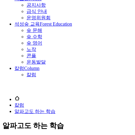
공지사항
급식 안내
운영위원회
석성숲 교육
Forest Education
숲 문해
숲 수학
숲 영어
노작
콘플
운동발달
칼럼
Column
칼럼
칼럼
알파고도 하는 학습
알파고도 하는 학습