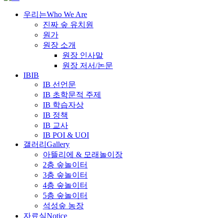
우리는
Who We Are
진짜 숲 유치원
원가
원장 소개
원장 인사말
원장 저서/논문
IB
IB
IB 선언문
IB 초학문적 주제
IB 학습자상
IB 정책
IB 교사
IB POI & UOI
갤러리
Gallery
아뜰리에 & 모래놀이장
2층 숲놀이터
3층 숲놀이터
4층 숲놀이터
5층 숲놀이터
석성숲 농장
자료실
Notice