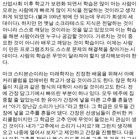
산업사회 이후 학교가 보편화 되면서 학습은 많이 아는 사람이
모르는 사람에게 빠르게 많이 지식을 전달하는 것이라고 생각
하게 되었었다. (불과 100년 밖에 안 되는데 우리가 희생의 세
대이다). 하지만 먼 옛날 소크라테스도 지식은 전달하는 것이
아니라 스스로 깨닫는 것이라는 것을 알고 있었으며 이는 학습
을 해본 사람이라면 누구나 공감할 것이다. 가르치는 것이 중
요한 것이 아니라 배우고 깨닫는 것이 학습이다. 이제는 사람
이 만든 프로그램조차도 스스로 문제의 해결책을 찾아가는 시
대이다. 사람의 학습은 무엇이 달라져야 할지 생각해보아야 한
다.
마크 스티븐슨이라는 미래학자는 진정한 배움을 위해서 아예
커리큘럼을 없애버린 학교가 생길 것이라고도 한다. 많은 학자
들이 지금과 같은 형식의 대학이 사라질 것이라고도 한다. 전
에 간장 담그기에서 빠뜨린 부분이 하나 있다. 모두 메주에 집
중할 줄 알았는데 한 유아가 간장에 넣을 마른 고추를 흔들면
서 “아기 장난감 소리가 난다.”라고 했다. 그 학급은 모두들 간
장에 넣을 고추를 흔들어 댔다. 간장은 선생님들이 준비한 커
리큘럼이지만 그 학급은 고추 안에 무엇이 들었는지 관심이 생
긴 것이다. 내가 “고추에서 소리가 나지요? 왜 그런지 생각해
오고 나중에 열어서 보자”고 제안하고 간장을 진행했다. 다음
날 아침 고추를 잘라서 볼 수 있도록 마른 고추 큰 것을 각 교실