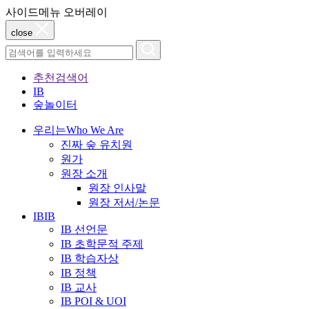
사이드메뉴 오버레이
close
추천검색어
IB
숲놀이터
우리는
Who We Are
진짜 숲 유치원
원가
원장 소개
원장 인사말
원장 저서/논문
IB
IB
IB 선언문
IB 초학문적 주제
IB 학습자상
IB 정책
IB 교사
IB POI & UOI