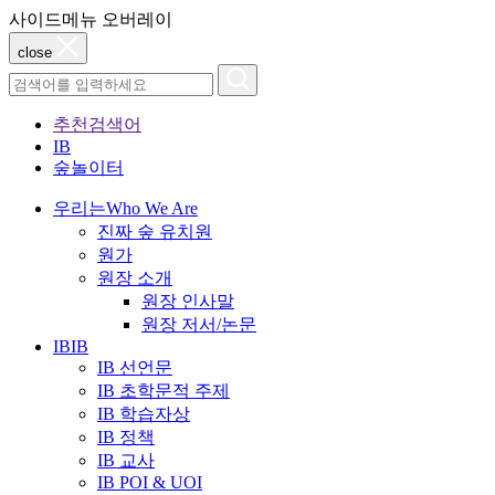
사이드메뉴 오버레이
close
추천검색어
IB
숲놀이터
우리는
Who We Are
진짜 숲 유치원
원가
원장 소개
원장 인사말
원장 저서/논문
IB
IB
IB 선언문
IB 초학문적 주제
IB 학습자상
IB 정책
IB 교사
IB POI & UOI