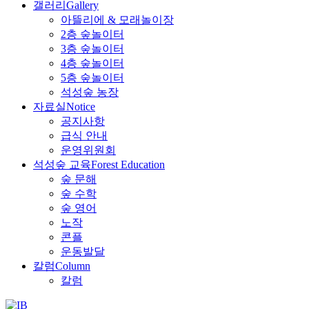
갤러리
Gallery
아뜰리에 & 모래놀이장
2층 숲놀이터
3층 숲놀이터
4층 숲놀이터
5층 숲놀이터
석성숲 농장
자료실
Notice
공지사항
급식 안내
운영위원회
석성숲 교육
Forest Education
숲 문해
숲 수학
숲 영어
노작
콘플
운동발달
칼럼
Column
칼럼