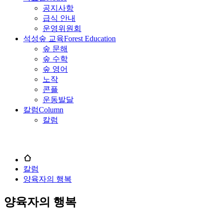
공지사항
급식 안내
운영위원회
석성숲 교육
Forest Education
숲 문해
숲 수학
숲 영어
노작
콘플
운동발달
칼럼
Column
칼럼
칼럼
양육자의 행복
양육자의 행복