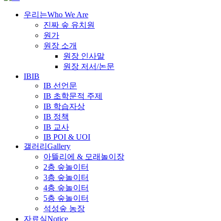
우리는
Who We Are
진짜 숲 유치원
원가
원장 소개
원장 인사말
원장 저서/논문
IB
IB
IB 선언문
IB 초학문적 주제
IB 학습자상
IB 정책
IB 교사
IB POI & UOI
갤러리
Gallery
아뜰리에 & 모래놀이장
2층 숲놀이터
3층 숲놀이터
4층 숲놀이터
5층 숲놀이터
석성숲 농장
자료실
Notice