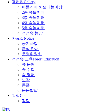
갤러리
Gallery
아뜰리에 & 모래놀이장
2층 숲놀이터
3층 숲놀이터
4층 숲놀이터
5층 숲놀이터
석성숲 농장
자료실
Notice
공지사항
급식 안내
운영위원회
석성숲 교육
Forest Education
숲 문해
숲 수학
숲 영어
노작
콘플
운동발달
칼럼
Column
칼럼