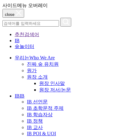
사이드메뉴 오버레이
close
추천검색어
IB
숲놀이터
우리는
Who We Are
진짜 숲 유치원
원가
원장 소개
원장 인사말
원장 저서/논문
IB
IB
IB 선언문
IB 초학문적 주제
IB 학습자상
IB 정책
IB 교사
IB POI & UOI