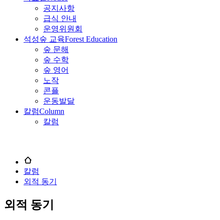
공지사항
급식 안내
운영위원회
석성숲 교육
Forest Education
숲 문해
숲 수학
숲 영어
노작
콘플
운동발달
칼럼
Column
칼럼
칼럼
외적 동기
외적 동기