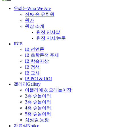
우리는
Who We Are
진짜 숲 유치원
원가
원장 소개
원장 인사말
원장 저서/논문
IB
IB
IB 선언문
IB 초학문적 주제
IB 학습자상
IB 정책
IB 교사
IB POI & UOI
갤러리
Gallery
아뜰리에 & 모래놀이장
2층 숲놀이터
3층 숲놀이터
4층 숲놀이터
5층 숲놀이터
석성숲 농장
자료실
Notice