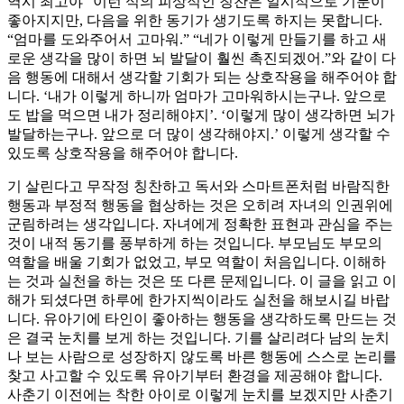
역시 최고야” 이런 식의 피상적인 칭찬은 일시적으로 기분이
좋아지지만, 다음을 위한 동기가 생기도록 하지는 못합니다.
“엄마를 도와주어서 고마워.” “네가 이렇게 만들기를 하고 새
로운 생각을 많이 하면 뇌 발달이 훨씬 촉진되겠어.”와 같이 다
음 행동에 대해서 생각할 기회가 되는 상호작용을 해주어야 합
니다. ‘내가 이렇게 하니까 엄마가 고마워하시는구나. 앞으로
도 밥을 먹으면 내가 정리해야지’. ‘이렇게 많이 생각하면 뇌가
발달하는구나. 앞으로 더 많이 생각해야지.’ 이렇게 생각할 수
있도록 상호작용을 해주어야 합니다.
기 살린다고 무작정 칭찬하고 독서와 스마트폰처럼 바람직한
행동과 부정적 행동을 협상하는 것은 오히려 자녀의 인권위에
군림하려는 생각입니다. 자녀에게 정확한 표현과 관심을 주는
것이 내적 동기를 풍부하게 하는 것입니다. 부모님도 부모의
역할을 배울 기회가 없었고, 부모 역할이 처음입니다. 이해하
는 것과 실천을 하는 것은 또 다른 문제입니다. 이 글을 읽고 이
해가 되셨다면 하루에 한가지씩이라도 실천을 해보시길 바랍
니다. 유아기에 타인이 좋아하는 행동을 생각하도록 만드는 것
은 결국 눈치를 보게 하는 것입니다. 기를 살리려다 남의 눈치
나 보는 사람으로 성장하지 않도록 바른 행동에 스스로 논리를
찾고 사고할 수 있도록 유아기부터 환경을 제공해야 합니다.
사춘기 이전에는 착한 아이로 이렇게 눈치를 보겠지만 사춘기