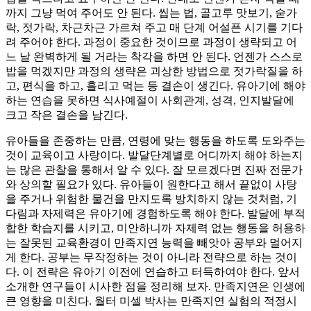
까지 그냥 먹여 주어도 안 된다. 씹는 법, 골고루 맛보기, 숟가
락, 젓가락, 차근차근 가르쳐 주고 매 단계 어설픈 시기를 기다
려 주어야 한다. 과정이 중요한 것이므로 과정이 생략되고 어
느 날 완벽하게 될 거라는 착각을 하면 안 된다. 언젠가 스스로
밥을 먹겠지만 과정의 생략은 괴상한 방법으로 젓가락질을 하
고, 편식을 하고, 흘리고 먹는 등 결손이 생긴다. 유아기에 해야
하는 연습을 못하면 식사예절이 사회관계, 성격, 인지발달에
크고 작은 결손을 남긴다.
유아들을 존중하는 만큼, 연령에 맞는 행동을 하도록 도와주는
것이 교육이고 사랑이다. 발달단계별로 어디까지 해야 하는지
는 많은 관찰을 통해서 알 수 있다. 잘 모르겠다면 진짜 전문가
와 상의할 필요가 있다. 유아들이 원한다고 해서 끝없이 사탕
을 주거나 위험한 물건을 만지도록 방치하지 않는 것처럼, 기
다림과 자제력은 유아기에 경험하도록 해야 한다. 발달에 부적
합한 학습지를 시키고, 미안하니까 자제력 없는 행동을 허용하
는 잘못된 교육환경이 만족지연 능력을 빼앗아 공부와 멀어지
게 한다. 공부는 무작정하는 것이 아니라 전략으로 하는 것이
다. 이 전략은 유아기 이전에 연습하고 터득하여야 한다. 앞서
소개한 연구들이 시사한 점을 정리해 보자. 만족지연은 인생에
큰 영향을 미친다. 월터 미셀 박사는 만족지연 실험의 적정시