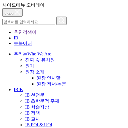
사이드메뉴 오버레이
close
추천검색어
IB
숲놀이터
우리는
Who We Are
진짜 숲 유치원
원가
원장 소개
원장 인사말
원장 저서/논문
IB
IB
IB 선언문
IB 초학문적 주제
IB 학습자상
IB 정책
IB 교사
IB POI & UOI