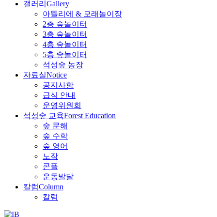
갤러리
Gallery
아뜰리에 & 모래놀이장
2층 숲놀이터
3층 숲놀이터
4층 숲놀이터
5층 숲놀이터
석성숲 농장
자료실
Notice
공지사항
급식 안내
운영위원회
석성숲 교육
Forest Education
숲 문해
숲 수학
숲 영어
노작
콘플
운동발달
칼럼
Column
칼럼