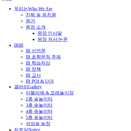
우리는
Who We Are
진짜 숲 유치원
원가
원장 소개
원장 인사말
원장 저서/논문
IB
IB
IB 선언문
IB 초학문적 주제
IB 학습자상
IB 정책
IB 교사
IB POI & UOI
갤러리
Gallery
아뜰리에 & 모래놀이장
2층 숲놀이터
3층 숲놀이터
4층 숲놀이터
5층 숲놀이터
석성숲 농장
자료실
Notice