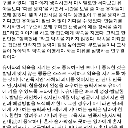
구를 하였다. ‘참아야지’생각하면서 마시멜로만 쳐다보던 유
아들보다 ‘다른 생각’을 하면서 시간을 보낼 줄 아는 유아들이
오래 참았다. 옆의 사진처럼 음식과 상관없이 구름을 생각하고
기다렸던 유아들이 훨씬 더 많이 기다릴 수 있었다. 만들기를
제시하면서 “꾸준히 오래 꾸미면 선생님이 예쁜 장식을 줄게
요” 라고 이야기를 하고 한 집단에게 약속을 지켰다. 그리고 한
집단은 “깜빡했네.”라고 약속을 지키지 않았다. 약속을 지켜줬
던 집단은 만족지연 능력이 점점 높아졌다. 부모님들이나 교사
들이 유아와의 약속을 이행해야 하는 이유를 설명하는 연구결
과이다.
유아와의 약속을 지키는 것도 중요하지만 보다 더 중요한 것은
발달에 맞지 않는 행동은 스스로 자제하고 약속을 지키도록 하
는 것이다. ‘만족지연’ 자체의 의미를 잊어서는 안 된다. 만족
지연(자제력, 참을성)이 인생을 좌우하는 능력이므로 유아기
에 키울 수 있도록 도와야 한다. 유아들은 빠르게 성장·발달한
다. 발달은 개인차가 있지만 6개월 이상 평균에서 멀어지면 원
인과 해결방법을 모색해야 한다. 그런 경우가 아니라면 만3세
에게 기대하는 능력과 만5세에게 기대하는 능력은 달라야 한
다. 천천히 알려주고 기다려 주는 교육자의 만족지연(자제력,
인내심)이 중요하다. 혼자 숟가락질도 못하는 영아에게 혼자
밥을 먹으라고 요구하면 안 된다. 반대로 언젠가 혼자 먹을 때