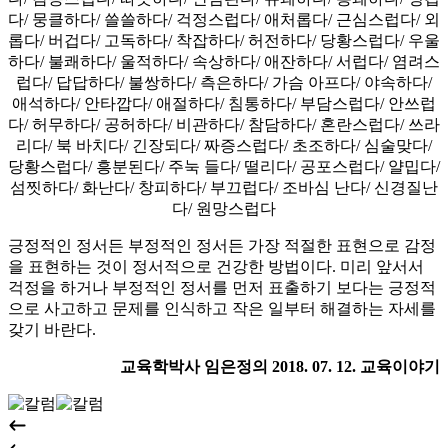
다/ 뭉클하다/ 쓸쓸하다/ 걱정스럽다/ 애처롭다/ 근심스럽다/ 외
롭다/ 버겁다/ 고독하다/ 착잡하다/ 허전하다/ 당황스럽다/ 우울
하다/ 불쾌하다/ 울적하다/ 속상하다/ 애잔하다/ 서럽다/ 염려스
럽다/ 답답하다/ 불쌍하다/ 측은하다/ 가슴 아프다/ 야속하다/
애석하다/ 안타깝다/ 애절하다/ 침통하다/ 부담스럽다/ 안쓰럽
다/ 허무하다/ 공허하다/ 비관하다/ 참담하다/ 혼란스럽다/ 쓰라
리다/ 북 바치다/ 긴장되다/ 짜증스럽다/ 초조하다/ 심술맞다/
당황스럽다/ 흥분된다/ 주눅 들다/ 떨리다/ 공포스럽다/ 얄밉다/
섬찟하다/ 화난다/ 창피하다/ 부끄럽다/ 조바심 난다/ 신경질난
다/ 원망스럽다
긍정적인 정서든 부정적인 정서든 가장 적절한 표현으로 감정
을 표현하는 것이 정서적으로 건강한 방법이다. 미리 앞서서
걱정을 하거나 부정적인 정서를 먼저 표출하기 보다는 긍정적
으로 사고하고 문제를 인식하고 작은 일부터 해결하는 자세를
갖기 바란다.
교육학박사 임은정의 2018. 07. 12. 교육이야기