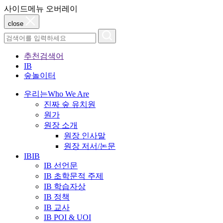
사이드메뉴 오버레이
close
추천검색어
IB
숲놀이터
우리는
Who We Are
진짜 숲 유치원
원가
원장 소개
원장 인사말
원장 저서/논문
IB
IB
IB 선언문
IB 초학문적 주제
IB 학습자상
IB 정책
IB 교사
IB POI & UOI