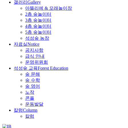
갤러리
Gallery
아뜰리에 & 모래놀이장
2층 숲놀이터
3층 숲놀이터
4층 숲놀이터
5층 숲놀이터
석성숲 농장
자료실
Notice
공지사항
급식 안내
운영위원회
석성숲 교육
Forest Education
숲 문해
숲 수학
숲 영어
노작
콘플
운동발달
칼럼
Column
칼럼