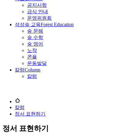
공지사항
급식 안내
운영위원회
석성숲 교육
Forest Education
숲 문해
숲 수학
숲 영어
노작
콘플
운동발달
칼럼
Column
칼럼
칼럼
정서 표현하기
정서 표현하기