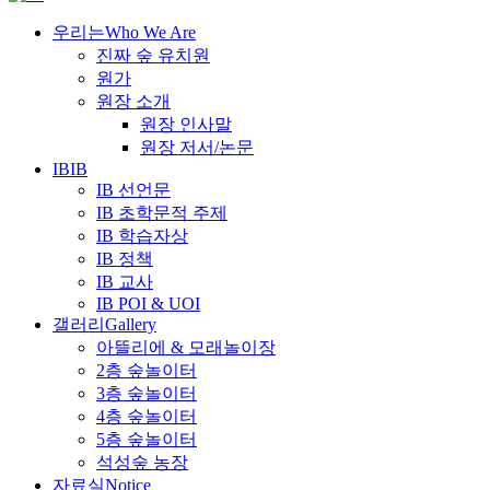
우리는
Who We Are
진짜 숲 유치원
원가
원장 소개
원장 인사말
원장 저서/논문
IB
IB
IB 선언문
IB 초학문적 주제
IB 학습자상
IB 정책
IB 교사
IB POI & UOI
갤러리
Gallery
아뜰리에 & 모래놀이장
2층 숲놀이터
3층 숲놀이터
4층 숲놀이터
5층 숲놀이터
석성숲 농장
자료실
Notice