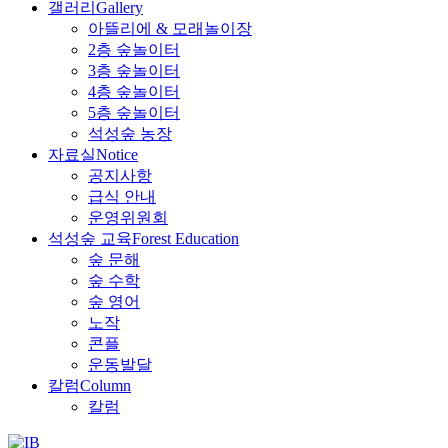
갤러리
Gallery
아뜰리에 & 모래놀이장
2층 숲놀이터
3층 숲놀이터
4층 숲놀이터
5층 숲놀이터
석성숲 농장
자료실
Notice
공지사항
급식 안내
운영위원회
석성숲 교육
Forest Education
숲 문해
숲 수학
숲 영어
노작
콘플
운동발달
칼럼
Column
칼럼