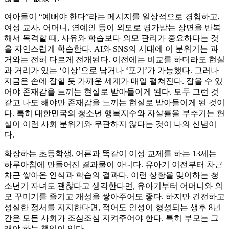
여아들이 “예뻐야 한다”라는 메시지를 일상적으로 경험하고,
여성 교사, 어머니, 연예인 등이 외모로 평가받는 장면을 반복
해서 목격할 때, 사유와 학습보다 외모 관리가 중요하다는 것
을 자연스럽게 학습한다. AI와 SNS의 시대에 이 분위기는 과
거와는 전혀 다르게 전개된다. 이전에는 비교를 하더라도 현실
과 거리가 있는 ‘이상’으로 남거나 ‘포기’가 가능했다. 그러나
지금은 손에 잡힐 듯 가까운 세계가 매일 펼쳐진다. 잡을 수 있
어야 존재감을 느끼는 현실로 받아들이게 된다. 모두 그런 것
같고 나도 해야만 존재감을 느끼는 현실로 받아들이게 된 것이
다. 특히 대한민국의 청소년 행복지수와 자살률을 부추기는 현
실이 이런 사회 분위기와 무관하지 않다는 것이 나의 신념이
다.
화장하는 초등학생, 어른과 똑같이 이성 교제를 하는 13세는
하루아침에 만들어진 결과물이 아니다. 유아기 이전부터 차근
차근 쌓아온 인식과 학습의 결과다. 이런 상황을 맞이하는 청
소년기 자녀도 괜찮다고 생각한다면, 유아기부터 어머니와 외
모 꾸미기를 즐기고 개성을 쌓아주어도 좋다. 하지만 건전하고
성실한 정서를 지지한다면, 적어도 인성이 형성되는 생후 8년
간은 모든 사회가 조심조심 지켜주어야 한다. 특히 부모는 그
래야 하는 책임이 있다.