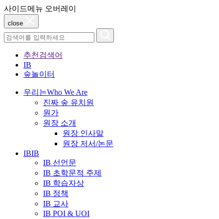
사이드메뉴 오버레이
close
추천검색어
IB
숲놀이터
우리는
Who We Are
진짜 숲 유치원
원가
원장 소개
원장 인사말
원장 저서/논문
IB
IB
IB 선언문
IB 초학문적 주제
IB 학습자상
IB 정책
IB 교사
IB POI & UOI