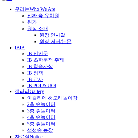
우리는
Who We Are
진짜 숲 유치원
원가
원장 소개
원장 인사말
원장 저서/논문
IB
IB
IB 선언문
IB 초학문적 주제
IB 학습자상
IB 정책
IB 교사
IB POI & UOI
갤러리
Gallery
아뜰리에 & 모래놀이장
2층 숲놀이터
3층 숲놀이터
4층 숲놀이터
5층 숲놀이터
석성숲 농장
자료실
Notice