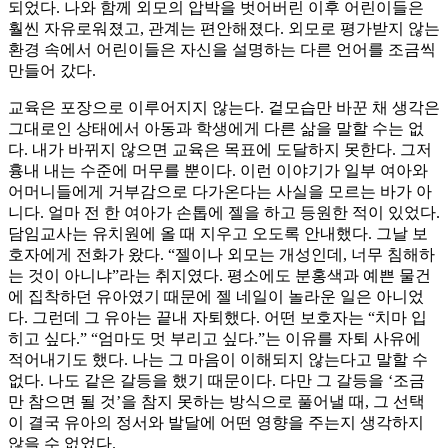
되었다. 나와 함께 외모의 압박을 벗어버린 이후 어린이들은
훨씬 자유로워졌고, 관계는 편안해졌다. 외모로 평가받지 않는
환경 속에서 어린이들은 자신을 설명하는 다른 언어를 조금씩
만들어 갔다.
교육은 포장으로 이루어지지 않는다. 겉모습만 바꾼 채 생각은
그대로인 상태에서 아동과 학생에게 다른 삶을 말할 수는 없
다. 내가 바뀌지 않으면 교육은 목표에 도달하지 못한다. 그저
흉내 내는 수준에 머무를 뿐이다. 이런 이야기가 일부 여아와
어머니들에게 거부감으로 다가온다는 사실을 모르는 바가 아
니다. 얼마 전 한 여아가 손톱에 젤을 하고 등원한 적이 있었다.
담임교사는 유치원에 올 때 지우고 오도록 안내했다. 그날 보
호자에게 전화가 왔다. “젤이나 외모는 개성인데, 너무 침해하
는 것이 아니냐”라는 취지였다. 평소에도 분홍색과 예쁜 물건
에 집착하던 유아였기 때문에 젤 네일이 놀라운 일은 아니었
다. 그런데 그 유아는 끝내 자퇴했다. 어떤 보호자는 “치마 입
히고 싶다.” “엄마도 멋 부리고 싶다.”는 이유를 자퇴 사유에
적어내기도 했다. 나는 그 마음이 이해되지 않는다고 말할 수
없다. 나도 같은 갈등을 했기 때문이다. 다만 그 갈등을 ‘조금
만 참으면 될 것’을 참지 못하는 방식으로 풀어낼 때, 그 선택
이 결국 유아의 정서와 발달에 어떤 영향을 주는지 생각하지
않을 수 없었다.