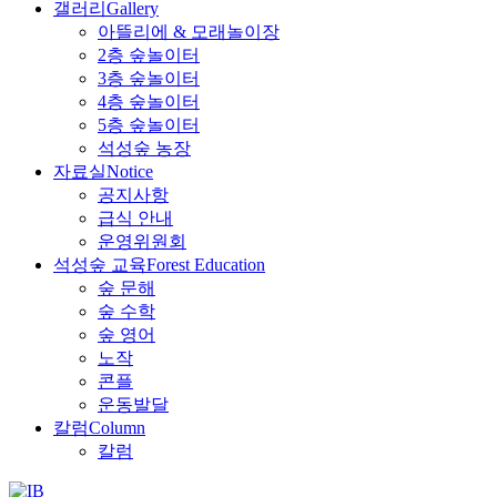
갤러리
Gallery
아뜰리에 & 모래놀이장
2층 숲놀이터
3층 숲놀이터
4층 숲놀이터
5층 숲놀이터
석성숲 농장
자료실
Notice
공지사항
급식 안내
운영위원회
석성숲 교육
Forest Education
숲 문해
숲 수학
숲 영어
노작
콘플
운동발달
칼럼
Column
칼럼