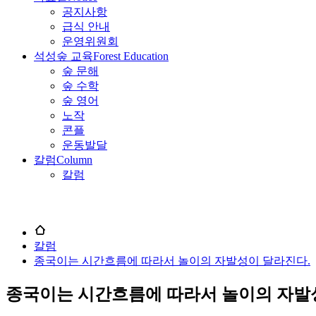
공지사항
급식 안내
운영위원회
석성숲 교육
Forest Education
숲 문해
숲 수학
숲 영어
노작
콘플
운동발달
칼럼
Column
칼럼
칼럼
종국이는 시간흐름에 따라서 놀이의 자발성이 달라진다.
종국이는 시간흐름에 따라서 놀이의 자발