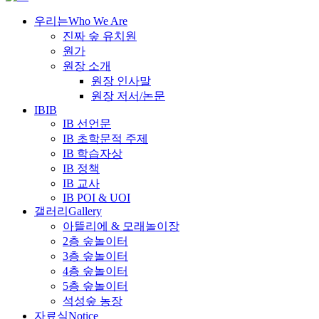
우리는
Who We Are
진짜 숲 유치원
원가
원장 소개
원장 인사말
원장 저서/논문
IB
IB
IB 선언문
IB 초학문적 주제
IB 학습자상
IB 정책
IB 교사
IB POI & UOI
갤러리
Gallery
아뜰리에 & 모래놀이장
2층 숲놀이터
3층 숲놀이터
4층 숲놀이터
5층 숲놀이터
석성숲 농장
자료실
Notice