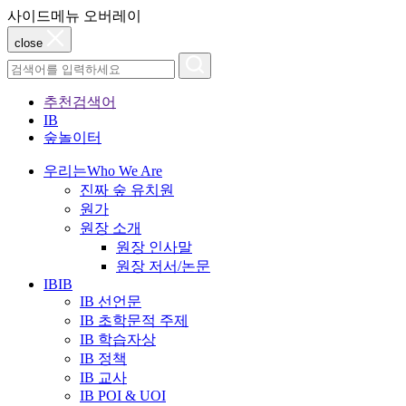
사이드메뉴 오버레이
close
추천검색어
IB
숲놀이터
우리는
Who We Are
진짜 숲 유치원
원가
원장 소개
원장 인사말
원장 저서/논문
IB
IB
IB 선언문
IB 초학문적 주제
IB 학습자상
IB 정책
IB 교사
IB POI & UOI