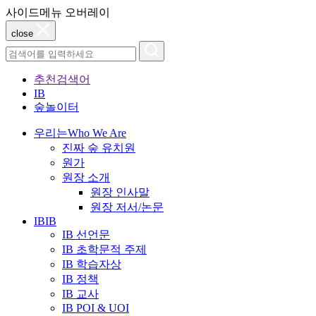
사이드메뉴 오버레이
close
추천검색어
IB
숲놀이터
우리는
Who We Are
진짜 숲 유치원
원가
원장 소개
원장 인사말
원장 저서/논문
IB
IB
IB 선언문
IB 초학문적 주제
IB 학습자상
IB 정책
IB 교사
IB POI & UOI