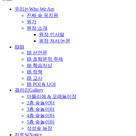
우리는
Who We Are
진짜 숲 유치원
원가
원장 소개
원장 인사말
원장 저서/논문
IB
IB
IB 선언문
IB 초학문적 주제
IB 학습자상
IB 정책
IB 교사
IB POI & UOI
갤러리
Gallery
아뜰리에 & 모래놀이장
2층 숲놀이터
3층 숲놀이터
4층 숲놀이터
5층 숲놀이터
석성숲 농장
자료실
Notice