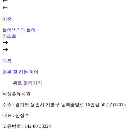
이전
놀이‘식’ 과 놀이
리스트
다음
공부 잘 하는 아이
위로 올라가기
석성숲유치원
주소 : 경기도 용인시 기흥구 동백중앙로 16번길 50 (우)17015
대표 : 신정수
고유번호 : 142-80-33224