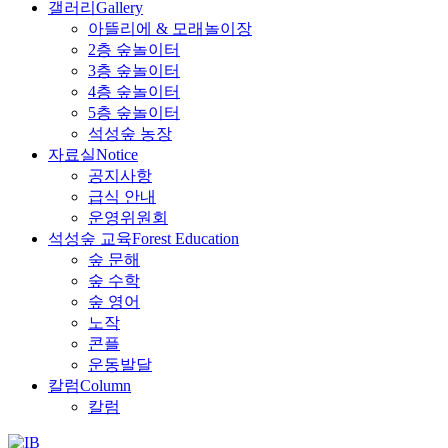
갤러리
Gallery
아뜰리에 & 모래놀이장
2층 숲놀이터
3층 숲놀이터
4층 숲놀이터
5층 숲놀이터
석성숲 농장
자료실
Notice
공지사항
급식 안내
운영위원회
석성숲 교육
Forest Education
숲 문해
숲 수학
숲 영어
노작
콘플
운동발달
칼럼
Column
칼럼