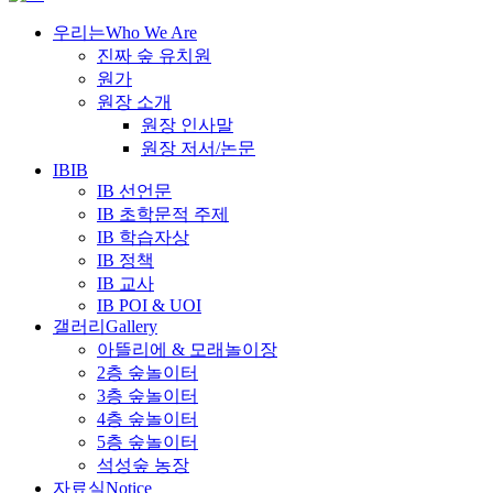
우리는
Who We Are
진짜 숲 유치원
원가
원장 소개
원장 인사말
원장 저서/논문
IB
IB
IB 선언문
IB 초학문적 주제
IB 학습자상
IB 정책
IB 교사
IB POI & UOI
갤러리
Gallery
아뜰리에 & 모래놀이장
2층 숲놀이터
3층 숲놀이터
4층 숲놀이터
5층 숲놀이터
석성숲 농장
자료실
Notice