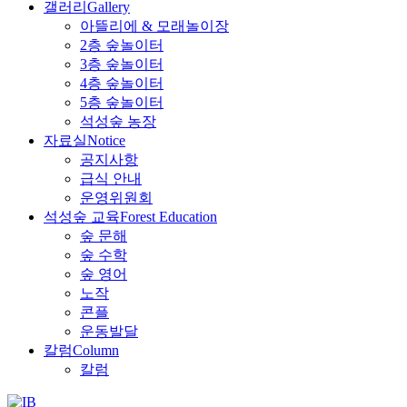
갤러리
Gallery
아뜰리에 & 모래놀이장
2층 숲놀이터
3층 숲놀이터
4층 숲놀이터
5층 숲놀이터
석성숲 농장
자료실
Notice
공지사항
급식 안내
운영위원회
석성숲 교육
Forest Education
숲 문해
숲 수학
숲 영어
노작
콘플
운동발달
칼럼
Column
칼럼