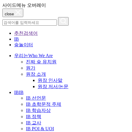
사이드메뉴 오버레이
close
추천검색어
IB
숲놀이터
우리는
Who We Are
진짜 숲 유치원
원가
원장 소개
원장 인사말
원장 저서/논문
IB
IB
IB 선언문
IB 초학문적 주제
IB 학습자상
IB 정책
IB 교사
IB POI & UOI