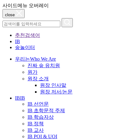
사이드메뉴 오버레이
close
추천검색어
IB
숲놀이터
우리는
Who We Are
진짜 숲 유치원
원가
원장 소개
원장 인사말
원장 저서/논문
IB
IB
IB 선언문
IB 초학문적 주제
IB 학습자상
IB 정책
IB 교사
IB POI & UOI