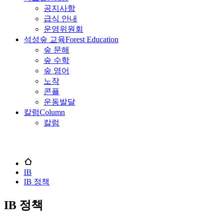
공지사항
급식 안내
운영위원회
석성숲 교육
Forest Education
숲 문해
숲 수학
숲 영어
노작
콘플
운동발달
칼럼
Column
칼럼
IB
IB 정책
IB 정책