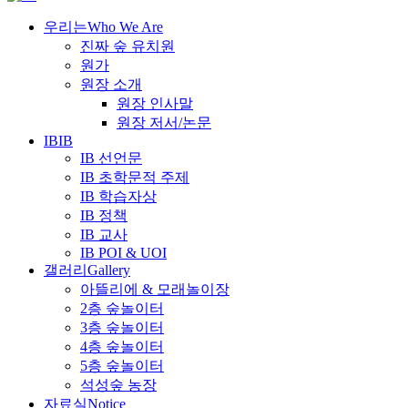
우리는
Who We Are
진짜 숲 유치원
원가
원장 소개
원장 인사말
원장 저서/논문
IB
IB
IB 선언문
IB 초학문적 주제
IB 학습자상
IB 정책
IB 교사
IB POI & UOI
갤러리
Gallery
아뜰리에 & 모래놀이장
2층 숲놀이터
3층 숲놀이터
4층 숲놀이터
5층 숲놀이터
석성숲 농장
자료실
Notice