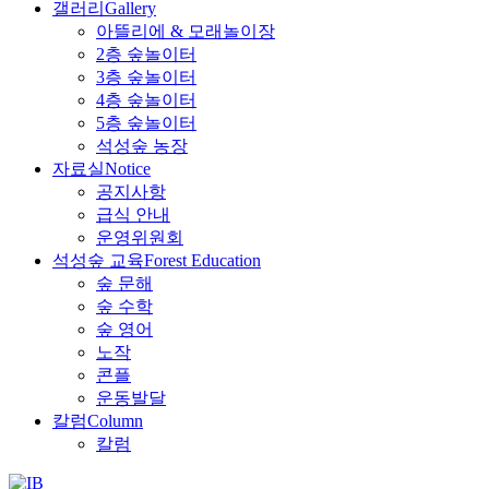
갤러리
Gallery
아뜰리에 & 모래놀이장
2층 숲놀이터
3층 숲놀이터
4층 숲놀이터
5층 숲놀이터
석성숲 농장
자료실
Notice
공지사항
급식 안내
운영위원회
석성숲 교육
Forest Education
숲 문해
숲 수학
숲 영어
노작
콘플
운동발달
칼럼
Column
칼럼